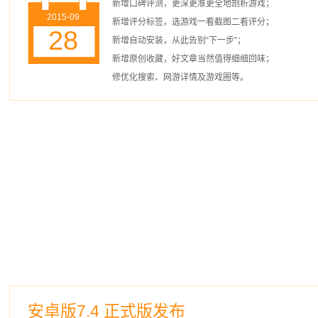
新增口碑评测，更深更准更全地剖析游戏；
2015-09
新增评分标签，选游戏一看截图二看评分；
28
新增自动安装，从此告别“下一步”；
新增原创收藏，好文章当然值得细细回味；
修优化搜索、网游详情及游戏圈等。
安卓版7.4 正式版发布